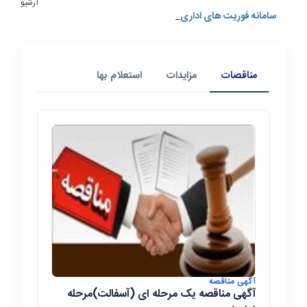
آرشیو
سامانه فوریت های اداری(فواد)-128
آماده سازی پایه ی ست های ورزشی در بلوار
چهارده معصوم
مناقصات
مزایدات
استعلام بها
شستشوی معابر سطح شهر مبارک شهر
نصب آلمان ایران همدل و وطنم ایران در بلوار
شهید باکری
لایروبی کانال آب در محدوده خدمات شهری
آماده سازی بلوار شهید باکری جهت کاشت گل
آگهی مناقصه
آگهی مناقصه یک مرحله ای (آسفالت)مرحله