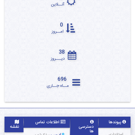
آنــلاین
0
امــروز
38
دیـــروز
696
مــاه جــاری
پیوندها
اطلاعات تماس
دسترسی
نقشه
ها
استانداری